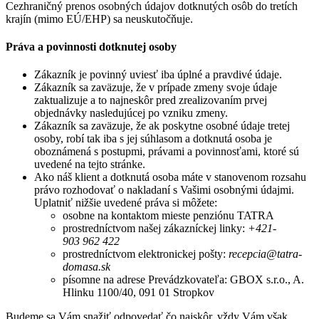
Cezhraničný prenos osobných údajov dotknutých osôb do tretích
krajín (mimo EÚ/EHP) sa neuskutočňuje.
Práva a povinnosti dotknutej osoby
Zákazník je povinný uviesť iba úplné a pravdivé údaje.
Zákazník sa zaväzuje, že v prípade zmeny svoje údaje
zaktualizuje a to najneskôr pred zrealizovaním prvej
objednávky nasledujúcej po vzniku zmeny.
Zákazník sa zaväzuje, že ak poskytne osobné údaje tretej
osoby, robí tak iba s jej súhlasom a dotknutá osoba je
oboznámená s postupmi, právami a povinnosťami, ktoré sú
uvedené na tejto stránke.
Ako náš klient a dotknutá osoba máte v stanovenom rozsahu
právo rozhodovať o nakladaní s Vašimi osobnými údajmi.
Uplatniť nižšie uvedené práva si môžete:
osobne na kontaktom mieste penziónu TATRA
prostredníctvom našej zákazníckej linky:
+421-
903 962 422
prostredníctvom elektronickej pošty:
recepcia@tatra-
domasa.sk
písomne na adrese Prevádzkovateľa: GBOX s.r.o., A.
Hlinku 1100/40, 091 01 Stropkov
Budeme sa Vám snažiť odpovedať čo najskôr, vždy Vám však