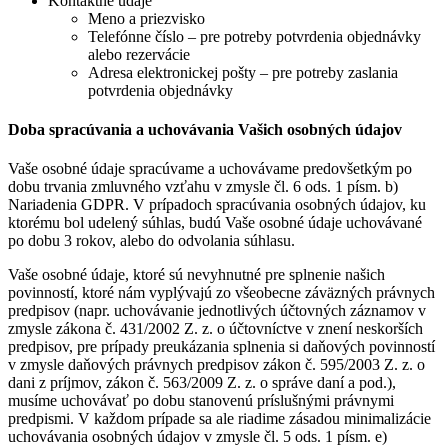
Kontaktné údaje
Meno a priezvisko
Telefónne číslo – pre potreby potvrdenia objednávky
alebo rezervácie
Adresa elektronickej pošty – pre potreby zaslania
potvrdenia objednávky
Doba spracúvania a uchovávania Vašich osobných údajov
Vaše osobné údaje spracúvame a uchovávame predovšetkým po
dobu trvania zmluvného vzťahu v zmysle čl. 6 ods. 1 písm. b)
Nariadenia GDPR. V prípadoch spracúvania osobných údajov, ku
ktorému bol udelený súhlas, budú Vaše osobné údaje uchovávané
po dobu 3 rokov, alebo do odvolania súhlasu.
Vaše osobné údaje, ktoré sú nevyhnutné pre splnenie našich
povinností, ktoré nám vyplývajú zo všeobecne záväzných právnych
predpisov (napr. uchovávanie jednotlivých účtovných záznamov v
zmysle zákona č. 431/2002 Z. z. o účtovníctve v znení neskorších
predpisov, pre prípady preukázania splnenia si daňových povinností
v zmysle daňových právnych predpisov zákon č. 595/2003 Z. z. o
dani z príjmov, zákon č. 563/2009 Z. z. o správe daní a pod.),
musíme uchovávať po dobu stanovenú príslušnými právnymi
predpismi. V každom prípade sa ale riadime zásadou minimalizácie
uchovávania osobných údajov v zmysle čl. 5 ods. 1 písm. e)