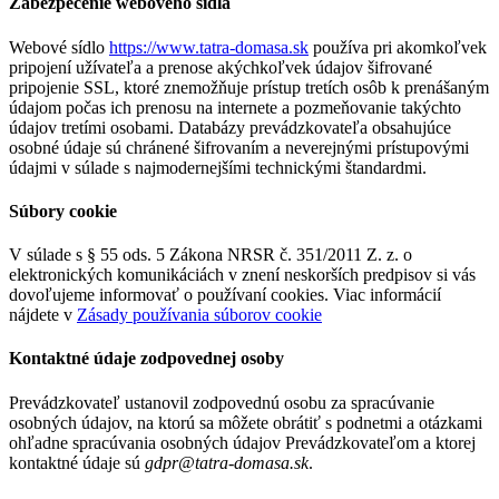
Zabezpečenie webového sídla
Webové sídlo
https://www.tatra-domasa.sk
používa pri akomkoľvek
pripojení užívateľa a prenose akýchkoľvek údajov šifrované
pripojenie SSL, ktoré znemožňuje prístup tretích osôb k prenášaným
údajom počas ich prenosu na internete a pozmeňovanie takýchto
údajov tretími osobami. Databázy prevádzkovateľa obsahujúce
osobné údaje sú chránené šifrovaním a neverejnými prístupovými
údajmi v súlade s najmodernejšími technickými štandardmi.
Súbory cookie
V súlade s § 55 ods. 5 Zákona NRSR č. 351/2011 Z. z. o
elektronických komunikáciách v znení neskorších predpisov si vás
dovoľujeme informovať o používaní cookies. Viac informácií
nájdete v
Zásady používania súborov cookie
Kontaktné údaje zodpovednej osoby
Prevádzkovateľ ustanovil zodpovednú osobu za spracúvanie
osobných údajov, na ktorú sa môžete obrátiť s podnetmi a otázkami
ohľadne spracúvania osobných údajov Prevádzkovateľom a ktorej
kontaktné údaje sú
gdpr@tatra-domasa.sk
.