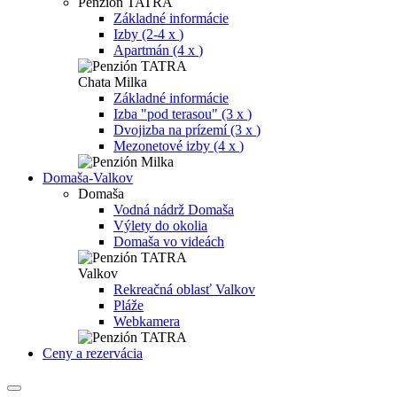
Penzión TATRA
Základné informácie
Izby (2-4 x
)
Apartmán (4 x
)
Chata Milka
Základné informácie
Izba "pod terasou" (3 x
)
Dvojizba na prízemí (3 x
)
Mezonetové izby (4 x
)
Domaša-Valkov
Domaša
Vodná nádrž Domaša
Výlety do okolia
Domaša vo videách
Valkov
Rekreačná oblasť Valkov
Pláže
Webkamera
Ceny a rezervácia