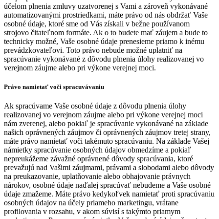
účelom plnenia zmluvy uzatvorenej s Vami a zároveň vykonávané
automatizovanými prostriedkami, máte právo od nás obdržať Vaše
osobné údaje, ktoré sme od Vás získali v bežne používanom
strojovo čitateľnom formáte. Ak o to budete mať záujem a bude to
technicky možné, Vaše osobné údaje prenesieme priamo k inému
prevádzkovateľovi. Toto právo nebude možné uplatniť na
spracúvanie vykonávané z dôvodu plnenia úlohy realizovanej vo
verejnom záujme alebo pri výkone verejnej moci.
Právo namietať voči spracuvávaniu
Ak spracúvame Vaše osobné údaje z dôvodu plnenia úlohy
realizovanej vo verejnom záujme alebo pri výkone verejnej moci
nám zverenej, alebo pokiaľ je spracúvanie vykonávané na základe
našich oprávnených záujmov či oprávnených záujmov tretej strany,
máte právo namietať voči takémuto spracúvaniu. Na základe Vašej
námietky spracúvanie osobných údajov obmedzíme a pokiaľ
nepreukážeme závažné oprávnené dôvody spracúvania, ktoré
prevažujú nad Vašimi záujmami, právami a slobodami alebo dôvody
na preukazovanie, uplatňovanie alebo obhajovanie právnych
nárokov, osobné údaje naďalej spracúvať nebudeme a Vaše osobné
údaje zmažeme. Máte právo kedykoľvek namietať proti spracúvaniu
osobných údajov na účely priameho marketingu, vrátane
profilovania v rozsahu, v akom súvisí s takýmto priamym