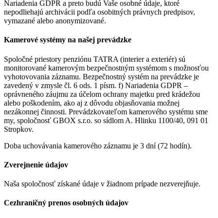
Nariadenia GDPR a preto budú Vaše osobné údaje, ktoré
nepodliehajú archivácii podľa osobitných právnych predpisov,
vymazané alebo anonymizované.
Kamerové systémy na našej prevádzke
Spoločné priestory penziónu TATRA (interier a exteriér) sú
monitorované kamerovým bezpečnostným systémom s možnosťou
vyhotovovania záznamu. Bezpečnostný systém na prevádzke je
zavedený v zmysle čl. 6 ods. 1 písm. f) Nariadenia GDPR –
oprávneného záujmu za účelom ochrany majetku pred krádežou
alebo poškodením, ako aj z dôvodu objasňovania možnej
nezákonnej činnosti. Prevádzkovateľom kamerového systému sme
my, spoločnosť GBOX s.r.o. so sídlom A. Hlinku 1100/40, 091 01
Stropkov.
Doba uchovávania kamerového záznamu je 3 dní (72 hodín).
Zverejnenie údajov
Naša spoločnosť získané údaje v žiadnom prípade nezverejňuje.
Cezhraničný prenos osobných údajov