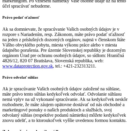
marketingom. Po vznesení námietky Vaše osobné údaje už na tento
účel spracúvať nebudeme.
Právo podať sťažnosť
Ak sa domnievate, že spracúvanie Vašich osobných údajov je v
rozpore s Nariadením, resp. Zákonom, máte právo podať sťažnosť
na jeden z príslušných dozorných orgánov, najmä v členskom štáte
Vášho obvyklého pobytu, miesta výkonu práce alebo v miesta
údajného porušenia. Pre územie Slovenskej republiky je dozorným
orgánom Úrad pre ochranu osobných údajov, so sídlom: Hraničná
4826/12, 820 07 Bratislava, Slovenská republika, web:
www.dataprotection.gov.sk
, tel.: +421-232313211.
Právo odvolať súhlas
Ak je spracúvanie Vašich osobných údajov založené na súhlase,
máte právo tento súhlas kedykoľvek odvolať. Odvolanie súhlasu
nemá vplyv na už vykonané spracúvanie. Ak sa kedykoľvek neskôr
rozhodnete, že máte záujem opätovne dostávať od nás obchodné a
marketingové ponuky o našich produktoch a službách, svoj
odvolaný súhlas (respektíve podanú námietku) môžete kedykoľvek
znovu udeliť, a to ktoroukoľvek vyššie uvedenou formou kontaktu.