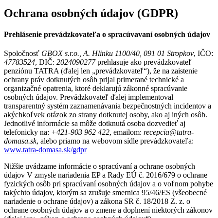
Ochrana osobných údajov
(GDPR)
Prehlásenie prevádzkovateľa o spracúvavaní osobných údajov
Spoločnosť
GBOX s.r.o., A. Hlinku 1100/40, 091 01 Stropkov
, IČO:
47783524
, DIČ:
2024090277
prehlasuje ako prevádzkovateľ
penziónu TATRA (ďalej len „prevádzkovateľ“), že na zaistenie
ochrany práv dotknutých osôb prijal primerané technické a
organizačné opatrenia, ktoré deklarujú zákonné spracúvanie
osobných údajov. Prevádzkovateľ ďalej implementoval
transparentný systém zaznamenávania bezpečnostných incidentov a
akýchkoľvek otázok zo strany dotknutej osoby, ako aj iných osôb.
Jednotlivé informácie sa môže dotknutá osoba dozvedieť aj
telefonicky na:
+421-903 962 422
, emailom:
recepcia@tatra-
domasa.sk
, alebo priamo na webovom sídle prevádzkovateľa:
www.tatra-domasa.sk/gdpr
Nižšie uvádzame informácie o spracúvaní a ochrane osobných
údajov V zmysle nariadenia EP a Rady EÚ č. 2016/679 o ochrane
fyzických osôb pri spracúvaní osobných údajov a o voľnom pohybe
takýchto údajov, ktorým sa zrušuje smernica 95/46/ES (všeobecné
nariadenie o ochrane údajov) a zákona SR č. 18/2018 Z. z. o
ochrane osobných údajov a o zmene a doplnení niektorých zákonov