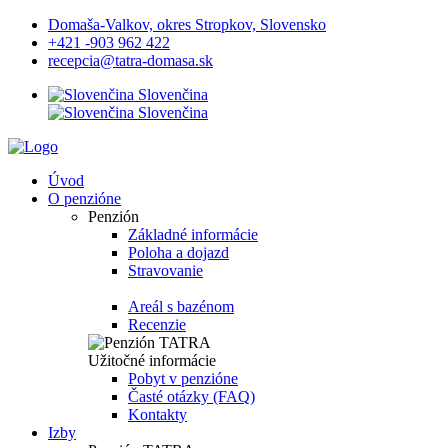
Domaša-Valkov, okres Stropkov, Slovensko
+421 -903 962 422
recepcia@tatra-domasa.sk
Slovenčina
Slovenčina
Úvod
O penzióne
Penzión
Základné informácie
Poloha a dojazd
Stravovanie
Areál s bazénom
Recenzie
Užitočné informácie
Pobyt v penzióne
Časté otázky (FAQ)
Kontakty
Izby