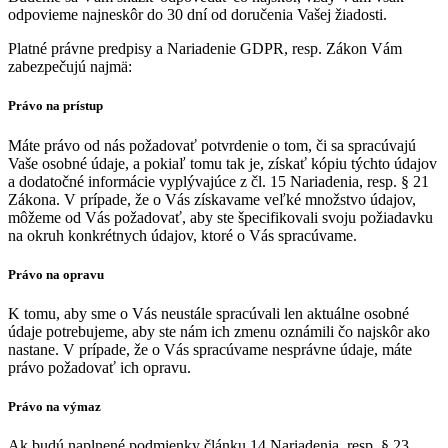
odpovieme najneskôr do 30 dní od doručenia Vašej žiadosti.
Platné právne predpisy a Nariadenie GDPR, resp. Zákon Vám
zabezpečujú najmä:
Právo na prístup
Máte právo od nás požadovať potvrdenie o tom, či sa spracúvajú
Vaše osobné údaje, a pokiaľ tomu tak je, získať kópiu týchto údajov
a dodatočné informácie vyplývajúce z čl. 15 Nariadenia, resp. § 21
Zákona. V prípade, že o Vás získavame veľké množstvo údajov,
môžeme od Vás požadovať, aby ste špecifikovali svoju požiadavku
na okruh konkrétnych údajov, ktoré o Vás spracúvame.
Právo na opravu
K tomu, aby sme o Vás neustále spracúvali len aktuálne osobné
údaje potrebujeme, aby ste nám ich zmenu oznámili čo najskôr ako
nastane. V prípade, že o Vás spracúvame nesprávne údaje, máte
právo požadovať ich opravu.
Právo na výmaz
Ak budú naplnené podmienky článku 14 Nariadenia, resp. § 23