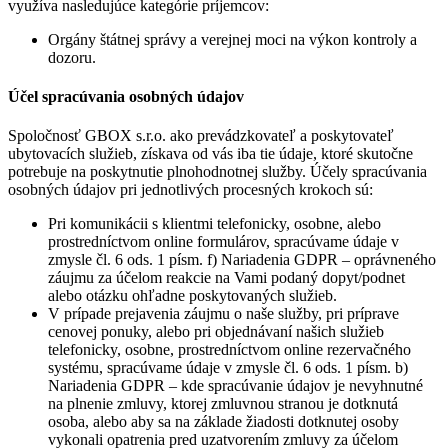
využíva nasledujúce kategórie príjemcov:
Orgány štátnej správy a verejnej moci na výkon kontroly a
dozoru.
Účel spracúvania osobných údajov
Spoločnosť GBOX s.r.o. ako prevádzkovateľ a poskytovateľ
ubytovacích služieb, získava od vás iba tie údaje, ktoré skutočne
potrebuje na poskytnutie plnohodnotnej služby. Účely spracúvania
osobných údajov pri jednotlivých procesných krokoch sú:
Pri komunikácii s klientmi telefonicky, osobne, alebo
prostredníctvom online formulárov, spracúvame údaje v
zmysle čl. 6 ods. 1 písm. f) Nariadenia GDPR – oprávneného
záujmu za účelom reakcie na Vami podaný dopyt/podnet
alebo otázku ohľadne poskytovaných služieb.
V prípade prejavenia záujmu o naše služby, pri príprave
cenovej ponuky, alebo pri objednávaní našich služieb
telefonicky, osobne, prostredníctvom online rezervačného
systému, spracúvame údaje v zmysle čl. 6 ods. 1 písm. b)
Nariadenia GDPR – kde spracúvanie údajov je nevyhnutné
na plnenie zmluvy, ktorej zmluvnou stranou je dotknutá
osoba, alebo aby sa na základe žiadosti dotknutej osoby
vykonali opatrenia pred uzatvorením zmluvy za účelom