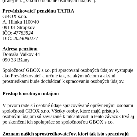
(ďalej len: „zákon o ochrane osobných údajov“).
Prevádzkovateľ penziónu TATRA
GBOX s.r.o.
A. Hlinku 1100/40
091 01 Stropkov
IČO:
47783524
DIČ:
2024090277
Adresa penziónu
Domaša-Valkov 44
090 33 Bžany
Spoločnosť GBOX s.r.o. pri spracovaní osobných údajov vystupuje
ako Prevádzkovateľ a určuje tak, za akým účelom a akými
prostriedkami bude dochádzať k spracovaniu osobných údajov.
Prístup k osobným údajom
V prvom rade sú osobné údaje spracovávané oprávnenými osobami
spoločnosti GBOX s.r.o. Všetky osoby, ktoré majú prístup k
osobným údajom sú zaviazané k mlčanlivosti a tento záväzok trvá aj
po skončení ich spolupráce so spoločnosťou GBOX s.r.o.
Zoznam našich sprostredkovateľov, ktorí tak isto spracúvajú