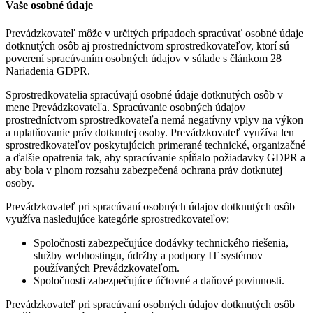
Vaše osobné údaje
Prevádzkovateľ môže v určitých prípadoch spracúvať osobné údaje
dotknutých osôb aj prostredníctvom sprostredkovateľov, ktorí sú
poverení spracúvaním osobných údajov v súlade s článkom 28
Nariadenia GDPR.
Sprostredkovatelia spracúvajú osobné údaje dotknutých osôb v
mene Prevádzkovateľa. Spracúvanie osobných údajov
prostredníctvom sprostredkovateľa nemá negatívny vplyv na výkon
a uplatňovanie práv dotknutej osoby. Prevádzkovateľ využíva len
sprostredkovateľov poskytujúcich primerané technické, organizačné
a ďalšie opatrenia tak, aby spracúvanie spĺňalo požiadavky GDPR a
aby bola v plnom rozsahu zabezpečená ochrana práv dotknutej
osoby.
Prevádzkovateľ pri spracúvaní osobných údajov dotknutých osôb
využíva nasledujúce kategórie sprostredkovateľov:
Spoločnosti zabezpečujúce dodávky technického riešenia,
služby webhostingu, údržby a podpory IT systémov
používaných Prevádzkovateľom.
Spoločnosti zabezpečujúce účtovné a daňové povinnosti.
Prevádzkovateľ pri spracúvaní osobných údajov dotknutých osôb