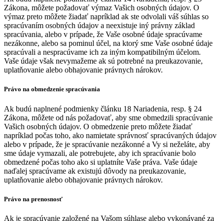
Zákona, môžete požadovať výmaz Vašich osobných údajov. O
výmaz preto môžete žiadať napríklad ak ste odvolali váš súhlas so
spracúvaním osobných údajov a neexistuje iný právny základ
spracúvania, alebo v prípade, že Vaše osobné údaje spracúvame
nezákonne, alebo sa pominul účel, na ktorý sme Vaše osobné údaje
spracúvali a nespracúvame ich za iným kompatibilným účelom.
Vaše údaje však nevymažeme ak sú potrebné na preukazovanie,
uplatňovanie alebo obhajovanie právnych nárokov.
Právo na obmedzenie spracúvania
Ak budú naplnené podmienky článku 18 Nariadenia, resp. § 24
Zákona, môžete od nás požadovať, aby sme obmedzili spracúvanie
Vašich osobných údajov. O obmedzenie preto môžete žiadať
napríklad počas toho, ako namietate správnosť spracúvaných údajov
alebo v prípade, že je spracúvanie nezákonné a Vy si neželáte, aby
sme údaje vymazali, ale potrebujete, aby ich spracúvanie bolo
obmedzené počas toho ako si uplatníte Vaše práva. Vaše údaje
naďalej spracúvame ak existujú dôvody na preukazovanie,
uplatňovanie alebo obhajovanie právnych nárokov.
Právo na prenosnosť
Ak je spracúvanie založené na Vašom súhlase alebo vykonávané za