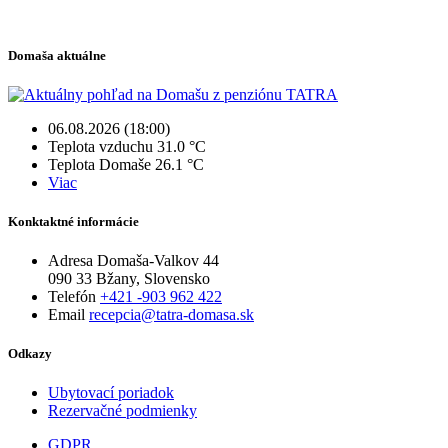
Domaša aktuálne
06.08.2026 (18:00)
Teplota vzduchu
31.0 °C
Teplota Domaše
26.1 °C
Viac
Konktaktné informácie
Adresa
Domaša-Valkov 44
090 33 Bžany, Slovensko
Telefón
+421 -903 962 422
Email
recepcia@tatra-domasa.sk
Odkazy
Ubytovací poriadok
Rezervačné podmienky
GDPR