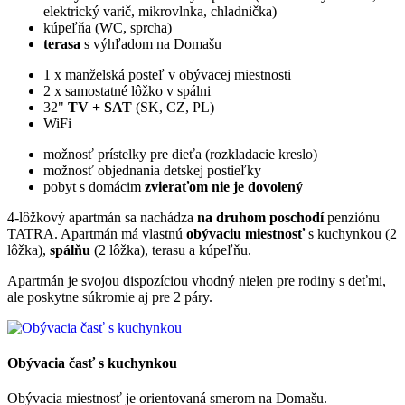
elektrický varič, mikrovlnka, chladnička)
kúpeľňa (WC, sprcha)
terasa
s výhľadom na Domašu
1 x manželská posteľ v obývacej miestnosti
2 x samostatné lôžko v spálni
32"
TV + SAT
(SK, CZ, PL)
WiFi
možnosť prístelky pre dieťa (rozkladacie kreslo)
možnosť objednania detskej postieľky
pobyt s domácim
zvieraťom nie je dovolený
4-lôžkový apartmán sa nachádza
na druhom poschodí
penziónu
TATRA. Apartmán má vlastnú
obývaciu miestnosť
s kuchynkou (2
lôžka),
spálňu
(2 lôžka), terasu a kúpeľňu.
Apartmán je svojou dispozíciou vhodný nielen pre rodiny s deťmi,
ale poskytne súkromie aj pre 2 páry.
Obývacia časť s kuchynkou
Obývacia miestnosť je orientovaná smerom na Domašu.