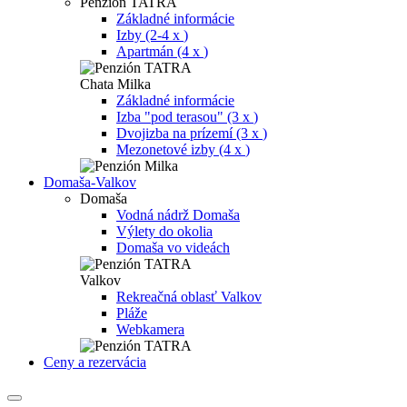
Penzión TATRA
Základné informácie
Izby (2-4 x
)
Apartmán (4 x
)
Chata Milka
Základné informácie
Izba "pod terasou" (3 x
)
Dvojizba na prízemí (3 x
)
Mezonetové izby (4 x
)
Domaša-Valkov
Domaša
Vodná nádrž Domaša
Výlety do okolia
Domaša vo videách
Valkov
Rekreačná oblasť Valkov
Pláže
Webkamera
Ceny a rezervácia