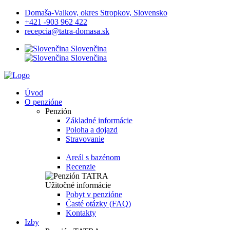
Domaša-Valkov, okres Stropkov, Slovensko
+421 -903 962 422
recepcia@tatra-domasa.sk
Slovenčina
Slovenčina
Úvod
O penzióne
Penzión
Základné informácie
Poloha a dojazd
Stravovanie
Areál s bazénom
Recenzie
Užitočné informácie
Pobyt v penzióne
Časté otázky (FAQ)
Kontakty
Izby