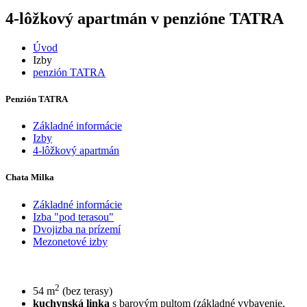
4-lôžkový apartmán
v penzióne TATRA
Úvod
Izby
penzión TATRA
Penzión TATRA
Základné informácie
Izby
4-lôžkový apartmán
Chata Milka
Základné informácie
Izba "pod terasou"
Dvojizba na prízemí
Mezonetové izby
2
54 m
(bez terasy)
kuchynská linka
s barovým pultom (základné vybavenie,